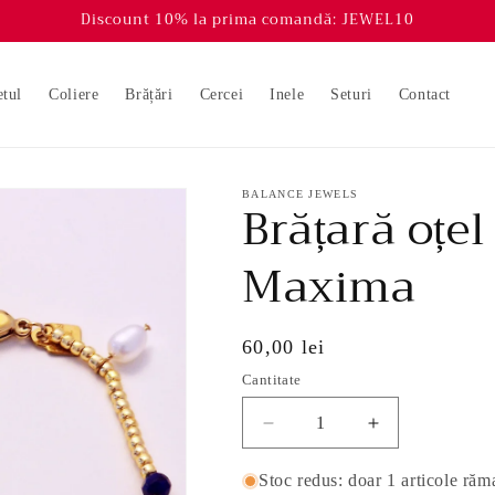
Discount 10% la prima comandă: JEWEL10
etul
Coliere
Brățări
Cercei
Inele
Seturi
Contact
BALANCE JEWELS
Brățară oțel
Maxima
Preț
60,00 lei
obișnuit
Cantitate
Reduceți
Creșteți
cantitatea
cantitatea
pentru
pentru
Stoc redus: doar 1 articole răm