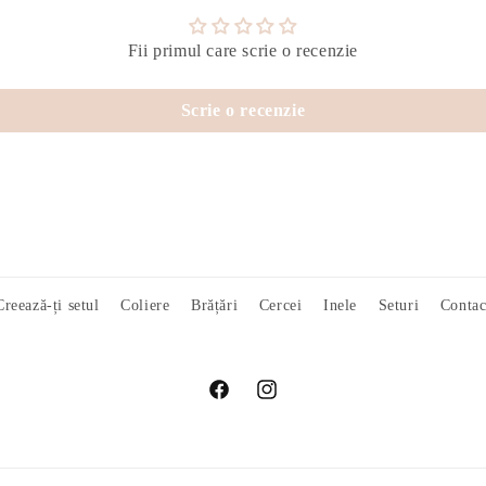
Fii primul care scrie o recenzie
Scrie o recenzie
Creează-ți setul
Coliere
Brățări
Cercei
Inele
Seturi
Contac
Facebook
Instagram