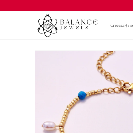
Salt la
conținut
Creează-ți s
Salt la
informațiile
despre
produs