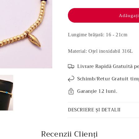
Brățară
Brățară
oțel
oțel
inoxidabil
inoxidabil
Adăugați
-
-
Maxima
Maxima
Lungime brățară: 16 - 21cm
Material: Oțel inoxidabil 316L
Livrare Rapidă Gratuită p
Schimb/Retur Gratuit tim
Garanție 12 luni.
DESCRIERE ȘI DETALII
Recenzii Clienți