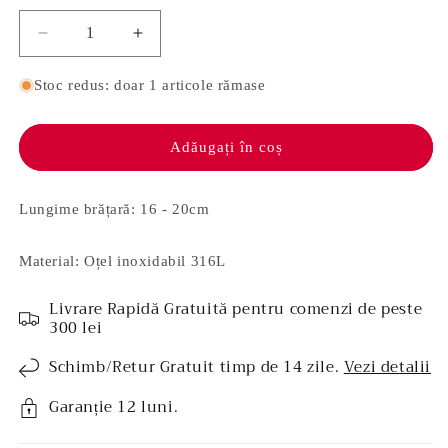
Reduceți
Creșteți
cantitatea
cantitatea
pentru
pentru
Stoc redus: doar 1 articole rămase
Brățară
Brățară
oțel
oțel
inoxidabil
inoxidabil
Adăugați în coș
-
-
Natasha
Natasha
Lungime brățară: 16 - 20cm
Material: Oțel inoxidabil 316L
Livrare Rapidă Gratuită pentru comenzi de peste
300 lei
Schimb/Retur Gratuit timp de 14 zile.
Vezi detalii
Garanție 12 luni.