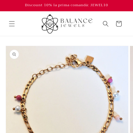
Salt la
Discount 10% la prima comandă: JEWEL10
conținut
Coș
Salt la
informațiile
despre
produs