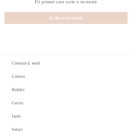
Fii primul care scrie o recenzie
Scrie o recenzie
Creează-ți setul
Coliere
Brățări
Cercei
Inele
Seturi