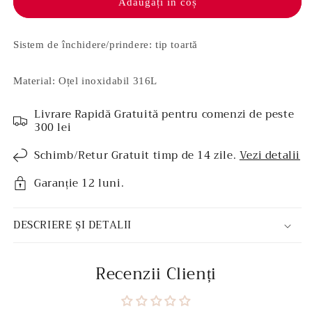
inoxidabil
inoxidabil
Adăugați în coș
-
-
Blue
Blue
Moon
Moon
Sistem de închidere/prindere: tip toartă
Material: Oțel inoxidabil 316L
Livrare Rapidă Gratuită pentru comenzi de peste
300 lei
Schimb/Retur Gratuit timp de 14 zile.
Vezi detalii
Garanție 12 luni.
DESCRIERE ȘI DETALII
Recenzii Clienți