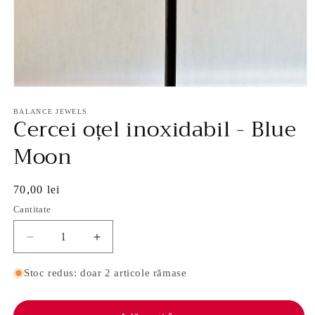
Deschide
conținutul
media
BALANCE JEWELS
Cercei oțel inoxidabil - Blue
1
într-
o
Moon
fereastră
modală
Preț
70,00 lei
obișnuit
Cantitate
Reduceți
Creșteți
cantitatea
cantitatea
pentru
pentru
Stoc redus: doar 2 articole rămase
Cercei
Cercei
oțel
oțel