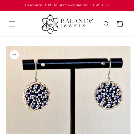
Salt la
Discount 10% la prima comandă: JEWEL10
conținut
Coș
Salt la
informațiile
despre
produs