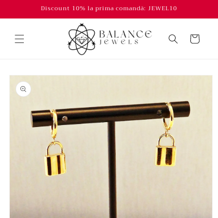
Salt la
Discount 10% la prima comandă: JEWEL10
conținut
Coș
Salt la
informațiile
despre
produs