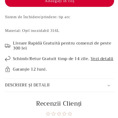
inoxidabil
inoxidabil
Adăugați în coș
-
-
Zenola
Zenola
Sistem de închidere/prindere: tip arc
Material: Oțel inoxidabil 316L
Livrare Rapidă Gratuită pentru comenzi de peste
300 lei
Schimb/Retur Gratuit timp de 14 zile.
Vezi detalii
Garanție 12 luni.
DESCRIERE ȘI DETALII
Recenzii Clienți