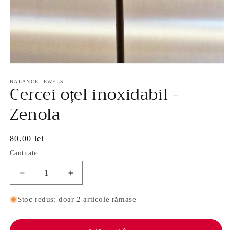
Deschide
conținutul
media
BALANCE JEWELS
Cercei oțel inoxidabil -
1
într-
o
Zenola
fereastră
modală
Preț
80,00 lei
obișnuit
Cantitate
Reduceți
Creșteți
cantitatea
cantitatea
pentru
pentru
Stoc redus: doar 2 articole rămase
Cercei
Cercei
oțel
oțel