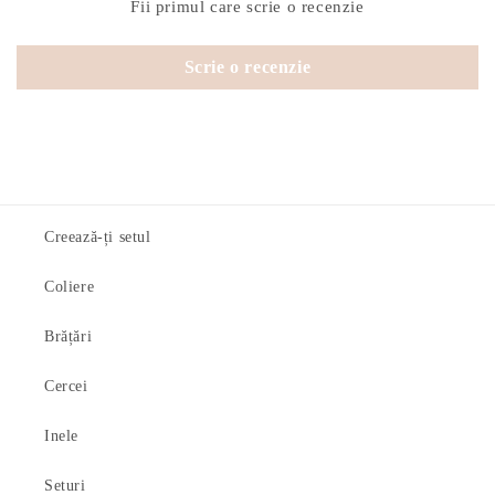
Fii primul care scrie o recenzie
Scrie o recenzie
Creează-ți setul
Coliere
Brățări
Cercei
Inele
Seturi