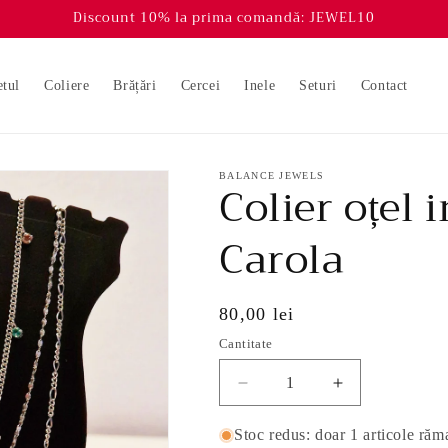
Discount 10% la prima comandă: JEWEL10
etul
Coliere
Brățări
Cercei
Inele
Seturi
Contact
BALANCE JEWELS
Colier oțel 
Carola
Preț
80,00 lei
obișnuit
Cantitate
Reduceți
Creșteți
cantitatea
cantitatea
pentru
pentru
Stoc redus: doar 1 articole răm