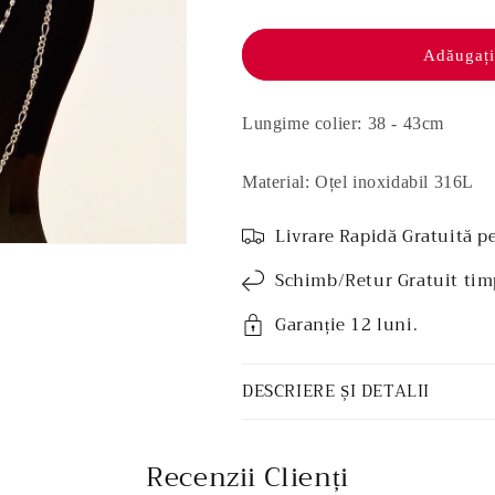
Colier
Colier
oțel
oțel
inoxidabil
inoxidabil
Adăugați
-
-
Carola
Carola
Lungime colier: 38 - 43cm
Material: Oțel inoxidabil 316L
Livrare Rapidă Gratuită p
Schimb/Retur Gratuit tim
Garanție 12 luni.
DESCRIERE ȘI DETALII
Recenzii Clienți