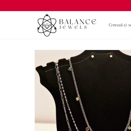
Salt la
conținut
Creează-ți s
Salt la
informațiile
despre
produs