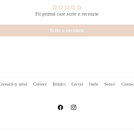
Fii primul care scrie o recenzie
Scrie o recenzie
Creează-ți setul
Coliere
Brățări
Cercei
Inele
Seturi
Contac
Facebook
Instagram