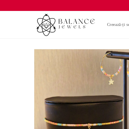
Salt la
conținut
Creează-ți s
Salt la
informațiile
despre
produs