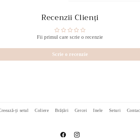
Recenzii Clienți
Fii primul care scrie o recenzie
Scrie o recenzie
Creează-ți setul
Coliere
Brățări
Cercei
Inele
Seturi
Contac
Facebook
Instagram