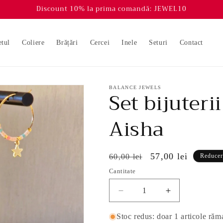
Discount 10% la prima comandă: JEWEL10
etul
Coliere
Brățări
Cercei
Inele
Seturi
Contact
BALANCE JEWELS
Set bijuterii
Aisha
Preț
Preț
57,00 lei
60,00 lei
Reducer
obișnuit
redus
Cantitate
Reduceți
Creșteți
cantitatea
cantitatea
pentru
pentru
Stoc redus: doar 1 articole răm