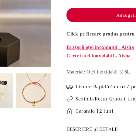
Set
Set
bijuterii
bijuterii
oțel
oțel
Adăugați
inoxidabil
inoxidabil
-
-
Aisha
Aisha
Click pe fiecare produs pentru 
Brățară oțel inoxidabil - Aisha
Cercei oțel inoxidabil - Aisha
Material: Oțel inoxidabil 316L
Livrare Rapidă Gratuită p
Schimb/Retur Gratuit tim
Garanție 12 luni.
DESCRIERE ȘI DETALII